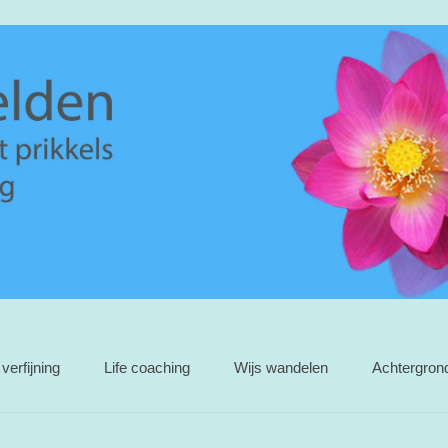
verfijning
Life coaching
Wijs wandelen
Achtergron