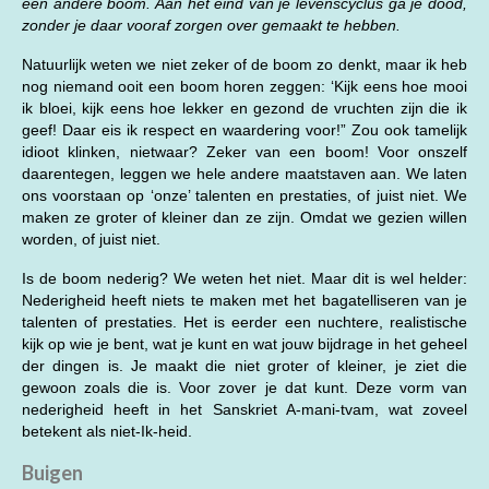
een andere boom. Aan het eind van je levenscyclus ga je dood,
zonder je daar vooraf zorgen over gemaakt te hebben.
Natuurlijk weten we niet zeker of de boom zo denkt, maar ik heb
nog niemand ooit een boom horen zeggen: ‘Kijk eens hoe mooi
ik bloei, kijk eens hoe lekker en gezond de vruchten zijn die ik
geef! Daar eis ik respect en waardering voor!” Zou ook tamelijk
idioot klinken, nietwaar? Zeker van een boom! Voor onszelf
daarentegen, leggen we hele andere maatstaven aan. We laten
ons voorstaan op ‘onze’ talenten en prestaties, of juist niet. We
maken ze groter of kleiner dan ze zijn. Omdat we gezien willen
worden, of juist niet.
Is de boom nederig? We weten het niet. Maar dit is wel helder:
Nederigheid heeft niets te maken met het bagatelliseren van je
talenten of prestaties. Het is eerder een nuchtere, realistische
kijk op wie je bent, wat je kunt en wat jouw bijdrage in het geheel
der dingen is. Je maakt die niet groter of kleiner, je ziet die
gewoon zoals die is. Voor zover je dat kunt. Deze vorm van
nederigheid heeft in het Sanskriet A-mani-tvam, wat zoveel
betekent als niet-Ik-heid.
Buigen