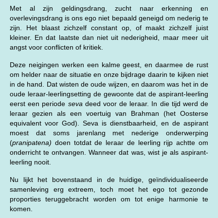
Met al zijn geldingsdrang, zucht naar erkenning en
overlevingsdrang is ons ego niet bepaald geneigd om nederig te
zijn. Het blaast zichzelf constant op, of maakt zichzelf juist
kleiner. En dat laatste dan niet uit nederigheid, maar meer uit
angst voor conflicten of kritiek.
Deze neigingen werken een kalme geest, en daarmee de rust
om helder naar de situatie en onze bijdrage daarin te kijken niet
in de hand. Dat wisten de oude wijzen, en daarom was het in de
oude leraar-leerlingsetting de gewoonte dat de aspirant-leerling
eerst een periode
seva
deed voor de leraar. In die tijd werd de
leraar gezien als een voertuig van Brahman (het Oosterse
equivalent voor God). Seva is dienstbaarheid, en de aspirant
moest dat soms jarenlang met nederige onderwerping
(
pranipatena)
doen totdat de leraar de leerling rijp achtte om
onderricht te ontvangen. Wanneer dat was, wist je als aspirant-
leerling nooit.
Nu lijkt het bovenstaand in de huidige, geïndividualiseerde
samenleving erg extreem, toch moet het ego tot gezonde
proporties teruggebracht worden om tot enige harmonie te
komen.