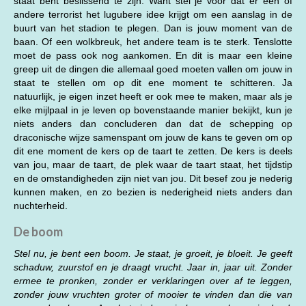
staat bent beslissend te zijn. Want stel je voor dat er één of
andere terrorist het lugubere idee krijgt om een aanslag in de
buurt van het stadion te plegen. Dan is jouw moment van de
baan. Of een wolkbreuk, het andere team is te sterk. Tenslotte
moet de pass ook nog aankomen. En dit is maar een kleine
greep uit de dingen die allemaal goed moeten vallen om jouw in
staat te stellen om op dit ene moment te schitteren. Ja
natuurlijk, je eigen inzet heeft er ook mee te maken, maar als je
elke mijlpaal in je leven op bovenstaande manier bekijkt, kun je
niets anders dan concluderen dan dat de schepping op
draconische wijze samenspant om jouw de kans te geven om op
dit ene moment de kers op de taart te zetten. De kers is deels
van jou, maar de taart, de plek waar de taart staat, het tijdstip
en de omstandigheden zijn niet van jou. Dit besef zou je nederig
kunnen maken, en zo bezien is nederigheid niets anders dan
nuchterheid.
De boom
Stel nu, je bent een boom. Je staat, je groeit, je bloeit. Je geeft
schaduw, zuurstof en je draagt vrucht. Jaar in, jaar uit. Zonder
ermee te pronken, zonder er verklaringen over af te leggen,
zonder jouw vruchten groter of mooier te vinden dan die van