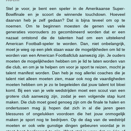
Stel je voor, je bent een speler in de Amerikaanse Super-
Bowlfinale en je scoort de winnende touchdown. Hoeveel
daarvan heb je zelf gedaan? Dat is bijna teveel om op te
noemen. Om te beginnen moesten de genen van vele
generaties voorouders zo gecombineerd worden dat er een
nazaat ontstond die de talenten had om een uitstekend
American Football-speler te worden. Dan, niet onbelangrijk,
moet je wieg op een plek staan waar de mogelijkheden om lid te
worden van een American Footballclub aanwezig zijn. Je ouders
moeten de mogelijkheden hebben om je lid te laten worden van
die club, en om je te helpen om voor je sport te reizen, mocht je
talent manifest worden. Dan heb je nog allerlei coaches die je
talent niet alleen moeten zien, maar ook nog de vaardigheden
moeten hebben om je zo te begeleiden dat jouw talent tot bloei
komt. Bij een van je vele wedstrijden moet een scout van een
grotere club aanwezig zijn, zodat je een volgende stap kunt
maken. Die club moet goed genoeg zijn om de finale te halen en
ondertussen mag jij hopen dat zich in al die jaren geen
blessures of ongelukken voordoen die het jouw onmogelijk
maken je sport nog te bedrijven. Op de dag van de wedstrijd
moeten er ook vele gunstige dingen gebeuren voordat je in