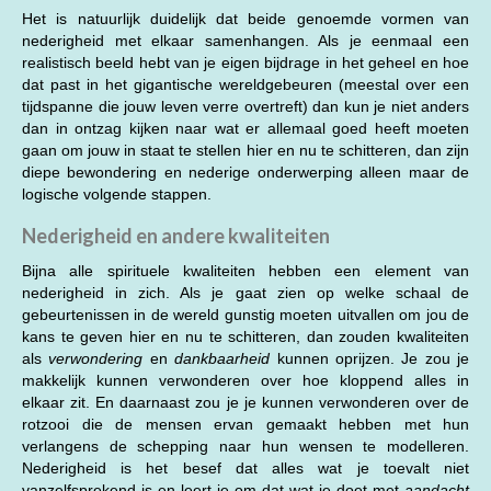
Het is natuurlijk duidelijk dat beide genoemde vormen van
nederigheid met elkaar samenhangen. Als je eenmaal een
realistisch beeld hebt van je eigen bijdrage in het geheel en hoe
dat past in het gigantische wereldgebeuren (meestal over een
tijdspanne die jouw leven verre overtreft) dan kun je niet anders
dan in ontzag kijken naar wat er allemaal goed heeft moeten
gaan om jouw in staat te stellen hier en nu te schitteren, dan zijn
diepe bewondering en nederige onderwerping alleen maar de
logische volgende stappen.
Nederigheid en andere kwaliteiten
Bijna alle spirituele kwaliteiten hebben een element van
nederigheid in zich. Als je gaat zien op welke schaal de
gebeurtenissen in de wereld gunstig moeten uitvallen om jou de
kans te geven hier en nu te schitteren, dan zouden kwaliteiten
als
verwondering
en
dankbaarheid
kunnen oprijzen. Je zou je
makkelijk kunnen verwonderen over hoe kloppend alles in
elkaar zit. En daarnaast zou je je kunnen verwonderen over de
rotzooi die de mensen ervan gemaakt hebben met hun
verlangens de schepping naar hun wensen te modelleren.
Nederigheid is het besef dat alles wat je toevalt niet
vanzelfsprekend is en leert je om dat wat je doet met
aandacht