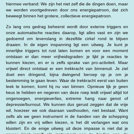
hiermee verband: We zijn het niet zelf die de dingen doen, maar
we worden voortgedreven door ons energiepatroon, dat zich
beweegt binnen het grotere, collectieve energiepatroon.
Zo lang ons gedrag beheerst wordt door externe triggers en
onze automatische reacties daarop, ligt alles vast en zijn we
gedoemd om levenslang in dezelfde cirkel rond te blijven
draaien. In de eigen inspanning ligt een uitweg. Je kunt je
innerlijke triggers tot rust laten komen en voor een moment
ontstaan er dan meer vrijheidsgraden: je lijkt je reacties te
kunnen kiezen, en er is zelfs sprake van pro-activiteit. Maar
vrijwel direct ontstaat er een trekkracht van binnenuit. Je ziel
doet een dringend, bijna dwingend beroep op je om je
bestemming te gaan leven. Waar de trekkracht eerst van buiten
leek te komen, komt hij nu van binnen. Opnieuw lijk je geen
keus te hebben en negeren van deze roep leidt vrijwel altijd tot
ongenoegen, energieverlies, extreme hang naar genot of
depressie/burnout. We kunnen dus gerust zeggen dat de vrije
wil, hoezeer we ook daaraan vasthouden, niet bestaat. Want
zelfs als we geen instrument in de handen van de schepping
willen zijn en vrij willen kiezen, is het dit verlangen wat ons
kluistert. En de enige uitweg uit deze impasse is niet dat je