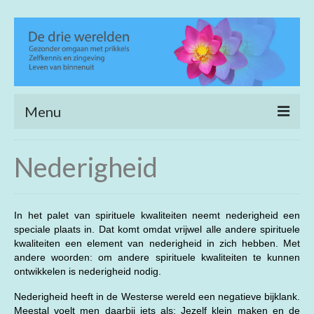
Menu
Home
Nederigheid
Heling en verfijning
Life coaching
In het palet van spirituele kwaliteiten neemt nederigheid een
speciale plaats in. Dat komt omdat vrijwel alle andere spirituele
Wijs wandelen
kwaliteiten een element van nederigheid in zich hebben. Met
andere woorden: om andere spirituele kwaliteiten te kunnen
Achtergrond
ontwikkelen is nederigheid nodig.
Open meditatie
Nederigheid heeft in de Westerse wereld een negatieve bijklank.
Meestal voelt men daarbij iets als: Jezelf klein maken en de