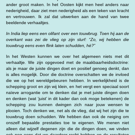
ander groot maken. In het Oosten kijkt men heel anders naar
nederigheid, daar ziet men nederigheid als een teken van kracht
en vertrouwen. Ik zal dat uitwerken aan de hand van twee
beeldende verhaaltjes.
In India liep eens een olifant over een touwbrug. Toen hij aan de
overkant was zei de vlieg op zijn slurf: “Zo, wij hebben die
touwbrug eens even flink laten schudden, hè?”
In het Westen kunnen we over het algemeen niets met dit
verhaaltje. We zijn opgevoed met de maakbaarheidsdoctrine:
als je maar de juiste dingen doet en positief genoeg denkt, dan
is alles mogelijk. Door die doctrine overschatten we de invloed
die we op het wereldgebeuren hebben. In werkelijkheid is de
schepping groot en zijn wij klein, en het vergt een speciaal soort
naïeve arrogantie om te denken dat je met juiste dingen doen
en denken (wat ‘juist’ in dit kader dan ook moge betekenen) de
schepping zou kunnen dwingen zich naar jouw wensen te
plooien. Toch denken we, net als de vlieg, dat wij het zijn die te
touwbrug doen schudden. We hebben dan ook de neiging om
onszelf bepaalde prestaties toe te eigenen. We menen niet
alleen dat wijzelf degenen zijn die de dingen doen, we vinden
ook nog eens dat we daardoor recht hebben op de resultaten