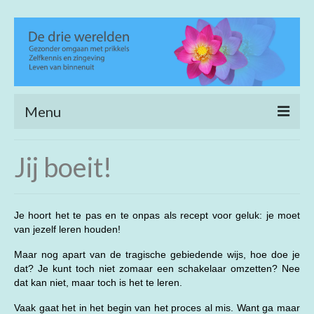
Menu
Home
Jij boeit!
Heling en verfijning
Life coaching
Je hoort het te pas en te onpas als recept voor geluk: je moet
van jezelf leren houden!
Wijs wandelen
Maar nog apart van de tragische gebiedende wijs, hoe doe je
Achtergrond
dat? Je kunt toch niet zomaar een schakelaar omzetten? Nee
dat kan niet, maar toch is het te leren.
Open meditatie
Vaak gaat het in het begin van het proces al mis. Want ga maar