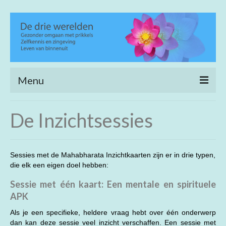
Menu
Home
De Inzichtsessies
Heling en verfijning
Life coaching
Sessies met de Mahabharata Inzichtkaarten zijn er in drie typen,
die elk een eigen doel hebben:
Wijs wandelen
Sessie met één kaart: Een mentale en spirituele
Achtergrond
APK
Open meditatie
Als je een specifieke, heldere vraag hebt over één onderwerp
dan kan deze sessie veel inzicht verschaffen. Een sessie met