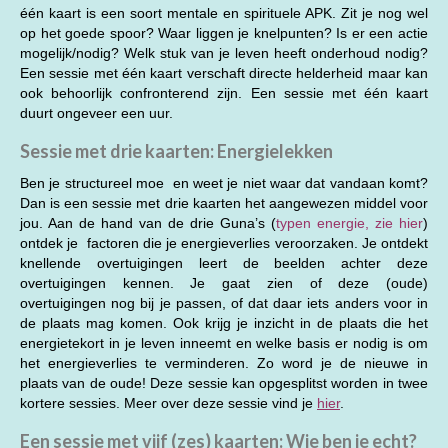
één kaart is een soort mentale en spirituele APK. Zit je nog wel
op het goede spoor? Waar liggen je knelpunten? Is er een actie
mogelijk/nodig? Welk stuk van je leven heeft onderhoud nodig?
Een sessie met één kaart verschaft directe helderheid maar kan
ook behoorlijk confronterend zijn. Een sessie met één kaart
duurt ongeveer een uur.
Sessie met drie kaarten: Energielekken
Ben je structureel moe en weet je niet waar dat vandaan komt?
Dan is een sessie met drie kaarten het aangewezen middel voor
jou. Aan de hand van de drie Guna’s (
typen energie, zie hier
)
ontdek je factoren die je energieverlies veroorzaken. Je ontdekt
knellende overtuigingen leert de beelden achter deze
overtuigingen kennen. Je gaat zien of deze (oude)
overtuigingen nog bij je passen, of dat daar iets anders voor in
de plaats mag komen. Ook krijg je inzicht in de plaats die het
energietekort in je leven inneemt en welke basis er nodig is om
het energieverlies te verminderen. Zo word je de nieuwe in
plaats van de oude! Deze sessie kan opgesplitst worden in twee
kortere sessies. Meer over deze sessie vind je
hier
.
Een sessie met vijf (zes) kaarten: Wie ben je echt?