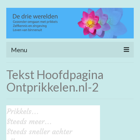
Menu
Home
Tekst Hoofdpagina
Heling en verfijning
Ontprikkelen.nl-2
Life coaching
Wijs wandelen
Achtergrond
Open meditatie