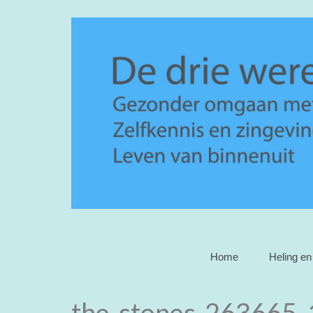
Home
Heling en 
the-stones-263665