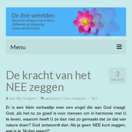
Menu
Home
De kracht van het
3
Heling en verfijning
SEP 2018
NEE zeggen
Life coaching
Wijs wandelen
door
Alex Krappen
|
geplaatst in:
Geen categorie
|
0
Er is een klein verhaaltje over een engel die aan God vraagt:
Achtergrond
God, als het nu zo goed is voor mensen om in harmonie met U
te leven, waarom heeft U ze dan niet zo gemaakt dat ze dat van
Open meditatie
nature doen? God antwoordt dan: Als je geen NEE kunt zeggen,
wat is je JA dan waard?