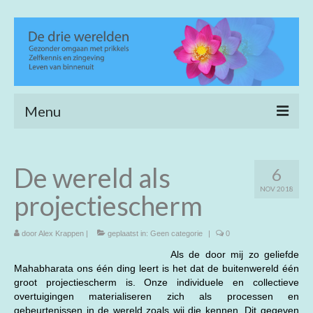
Menu
Home
De wereld als
6
Heling en verfijning
NOV 2018
projectiescherm
Life coaching
Wijs wandelen
door
Alex Krappen
|
geplaatst in:
Geen categorie
|
0
Als de door mij zo geliefde
Achtergrond
Mahabharata ons één ding leert is het dat de buitenwereld één
groot projectiescherm is. Onze individuele en collectieve
Open meditatie
overtuigingen materialiseren zich als processen en
gebeurtenissen in de wereld zoals wij die kennen. Dit gegeven