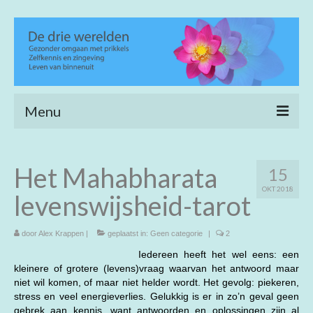
Menu
Home
Het Mahabharata
15
Heling en verfijning
OKT 2018
levenswijsheid-tarot
Life coaching
Wijs wandelen
door
Alex Krappen
|
geplaatst in:
Geen categorie
|
2
Iedereen heeft het wel eens: een
Achtergrond
kleinere of grotere (levens)vraag waarvan het antwoord maar
niet wil komen, of maar niet helder wordt. Het gevolg: piekeren,
Open meditatie
stress en veel energieverlies. Gelukkig is er in zo’n geval geen
gebrek aan kennis, want antwoorden en oplossingen zijn al