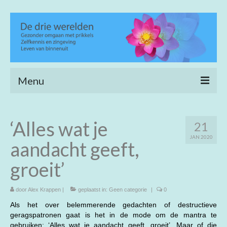
Menu
Home
‘Alles wat je
21
Heling en verfijning
JAN 2020
aandacht geeft,
Life coaching
groeit’
Wijs wandelen
door
Achtergrond
Alex Krappen
|
geplaatst in:
Geen categorie
|
0
Als het over belemmerende gedachten of destructieve
Open meditatie
geragspatronen gaat is het in de mode om de mantra te
gebruiken: ‘Alles wat je aandacht geeft, groeit’. Maar of die